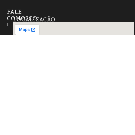
FALE
CONOSCO
LOCALIZAÇÃO
Instagram
(27)
99724-
6655
contato@marmorariazathastone.com.br
R. Natal,
15 -
Alterosas,
Serra -
ES,
29167-
021,
Brasil