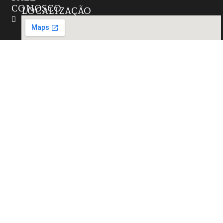
CONOSCO
LOCALIZAÇÃO
Instagram
(27)
99724-
6655
contato@marmorariazathastone.com.br
R. Natal,
15 -
Alterosas,
Serra -
ES,
29167-
021,
Brasil