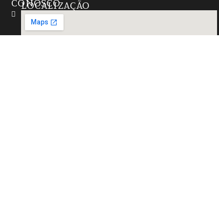
CONOSCO
LOCALIZAÇÃO
Instagram
(27)
99724-
6655
contato@marmorariazathastone.com.br
R. Natal,
15 -
Alterosas,
Serra -
ES,
29167-
021,
Brasil
Desenvolvido por: Smart