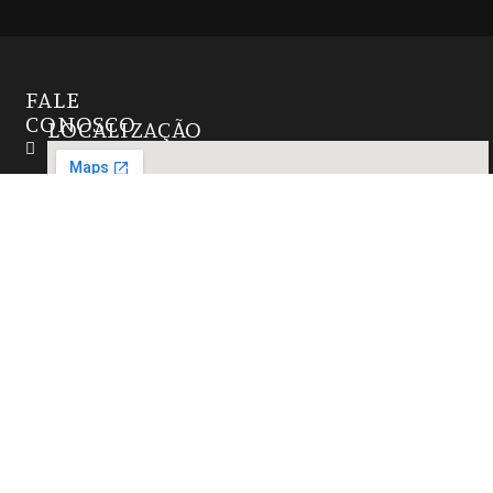
FALE
CONOSCO
LOCALIZAÇÃO
Instagram
(27)
99724-
6655
contato@marmorariazathastone.com.br
R. Natal,
15 -
Alterosas,
Serra -
ES,
29167-