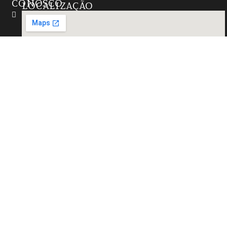
CONOSCO
LOCALIZAÇÃO
Instagram
(27)
99724-
6655
contato@marmorariazathastone.com.br
R. Natal,
15 -
Alterosas,
Serra -
ES,
29167-
021,
Brasil
Desenvolvido por: Smart