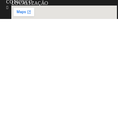
CONOSCO
LOCALIZAÇÃO
Instagram
(27)
99724-
6655
contato@marmorariazathastone.com.br
R. Natal,
15 -
Alterosas,
Serra -
ES,
29167-
021,
Brasil
Desenvolvido por: Smart