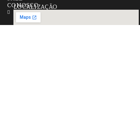
CONOSCO
LOCALIZAÇÃO
Instagram
(27)
99724-
6655
contato@marmorariazathastone.com.br
R. Natal,
15 -
Alterosas,
Serra -
ES,
29167-
021,
Brasil